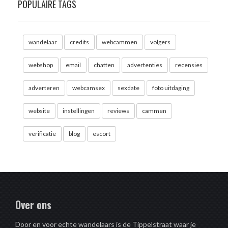
POPULAIRE TAGS
wandelaar
credits
webcammen
volgers
webshop
email
chatten
advertenties
recensies
adverteren
webcamsex
sexdate
foto uitdaging
website
instellingen
reviews
cammen
verificatie
blog
escort
Over ons
Door en voor echte wandelaars is de Tippelstraat waar je