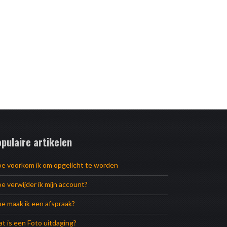
pulaire artikelen
e voorkom ik om opgelicht te worden
e verwijder ik mijn account?
e maak ik een afspraak?
t is een Foto uitdaging?