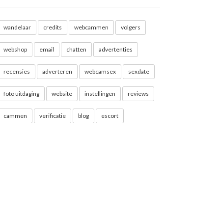
wandelaar
credits
webcammen
volgers
webshop
email
chatten
advertenties
recensies
adverteren
webcamsex
sexdate
foto uitdaging
website
instellingen
reviews
cammen
verificatie
blog
escort