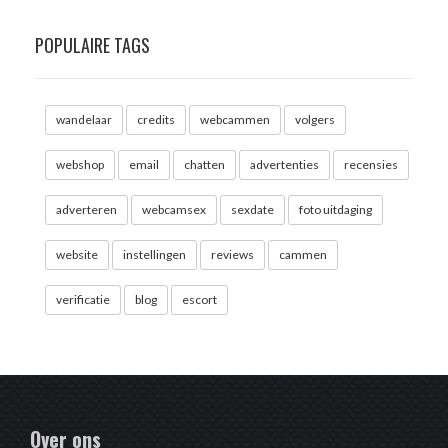
POPULAIRE TAGS
wandelaar
credits
webcammen
volgers
webshop
email
chatten
advertenties
recensies
adverteren
webcamsex
sexdate
foto uitdaging
website
instellingen
reviews
cammen
verificatie
blog
escort
Over ons