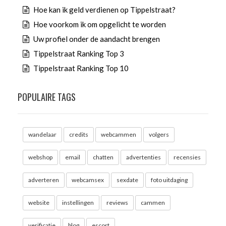
Hoe kan ik geld verdienen op Tippelstraat?
Hoe voorkom ik om opgelicht te worden
Uw profiel onder de aandacht brengen
Tippelstraat Ranking Top 3
Tippelstraat Ranking Top 10
POPULAIRE TAGS
wandelaar
credits
webcammen
volgers
webshop
email
chatten
advertenties
recensies
adverteren
webcamsex
sexdate
foto uitdaging
website
instellingen
reviews
cammen
verificatie
blog
escort