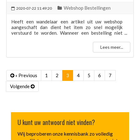
Webshop Bestellingen
2020-07-22 11:49:20
Heeft een wandelaar een artikel uit uw webshop
aangeschaft dan dient het item zo snel mogelijk
verstuurd te worden. Wanneer een bestelling niet
geleverd wordt kan er een geschil ontstaan.
Lees meer...
(current)
« Previous
1
2
3
4
5
6
7
Volgende
U kunt uw antwoord niet vinden?
Wij beproberen onze kennisbank zo volledig